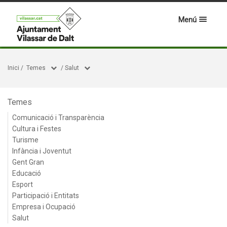
Menú
Inici
/
Temes
/
Salut
Temes
Comunicació i Transparència
Cultura i Festes
Turisme
Infància i Joventut
Gent Gran
Educació
Esport
Participació i Entitats
Empresa i Ocupació
Salut