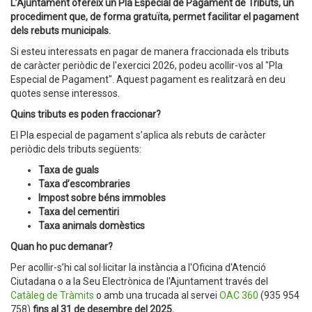
L’Ajuntament ofereix un Pla Especial de Pagament de Tributs, un
procediment que, de forma gratuïta, permet facilitar el pagament
dels rebuts municipals.
Si esteu interessats en pagar de manera fraccionada els tributs
de caràcter periòdic de l'exercici 2026, podeu acollir-vos al "Pla
Especial de Pagament". Aquest pagament es realitzarà en deu
quotes sense interessos.
Quins tributs es poden fraccionar?
El Pla especial de pagament s’aplica als rebuts de caràcter
periòdic dels tributs següents:
Taxa de guals
Taxa d’escombraries
Impost sobre béns immobles
Taxa del cementiri
Taxa animals domèstics
Quan ho puc demanar?
Per acollir-s’hi cal sol·licitar la instància a l'Oficina d'Atenció
Ciutadana o a la Seu Electrònica de l'Ajuntament través del
Catàleg de Tràmits
o amb una trucada al servei
OAC 360
(935 954
758)
fins al 31 de desembre del 2025.