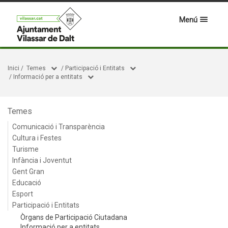
Menú
Inici
/
Temes
/
Participació i Entitats
/
Informació per a entitats
Temes
Comunicació i Transparència
Cultura i Festes
Turisme
Infància i Joventut
Gent Gran
Educació
Esport
Participació i Entitats
Òrgans de Participació Ciutadana
Informació per a entitats