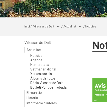
Inici
/
Vilassar de Dalt
/
Actualitat
/
Notícies
Not
Vilassar de Dalt
Actualitat
Notícies
Agenda
Hemeroteca
Setmanari digital
Xarxes socials
Àlbums de fotos
Ràdio Vilassar de Dalt
Butlletí Punt de Trobada
El municipi
Història
Informació d'interès