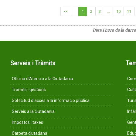
<<
1
2
3
...
10
11
Data i hora de la darr
Serveis i Tràmits
Te
Oficina d'Atenció a la Ciutadania
Comu
Tràmits i gestions
Cult
Sol·licitud d'accés a la informació pública
Tur
Serveis a la ciutadania
Infà
Impostos i taxes
Gent
Carpeta ciutadana
Educ