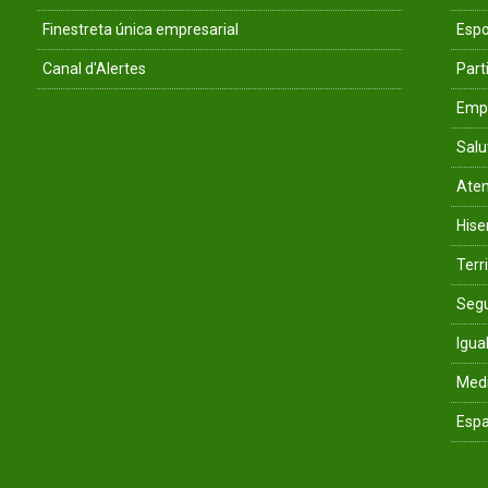
Finestreta única empresarial
Espo
Canal d'Alertes
Parti
Empr
Salu
Aten
His
Terri
Segu
Igua
Med
Espa