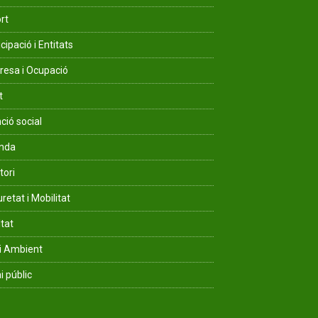
rt
cipació i Entitats
esa i Ocupació
t
ció social
enda
tori
retat i Mobilitat
ltat
i Ambient
i públic