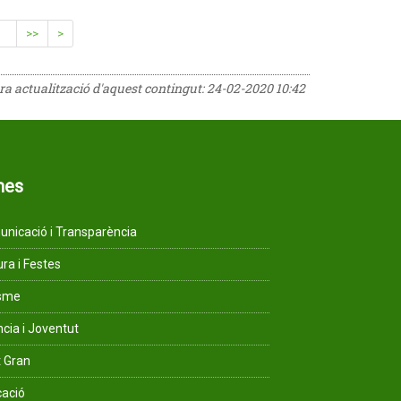
>>
>
era actualització d'aquest contingut:
24-02-2020 10:42
mes
nicació i Transparència
ura i Festes
isme
ncia i Joventut
 Gran
ació