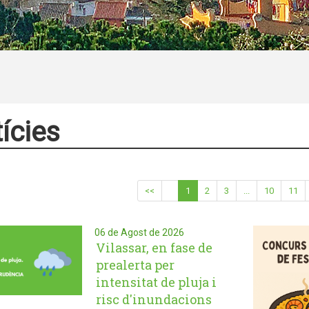
ícies
<<
1
2
3
...
10
11
06 de Agost de 2026
Vilassar, en fase de
prealerta per
intensitat de pluja i
risc d'inundacions