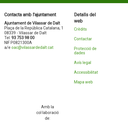
Contacta amb l'ajuntament
Detalls del
web
Ajuntament de Vilassar de Dalt
Plaça de la República Catalana, 1
Crèdits
08339 - Vilassar de Dalt
Tel.
93 753 98 00
Contactar
NIF P0821300A
a/e
oac@vilassardedalt.cat
Protecció de
dades
Avís legal
Accessibilitat
Mapa web
Amb la
col·laboració
de: