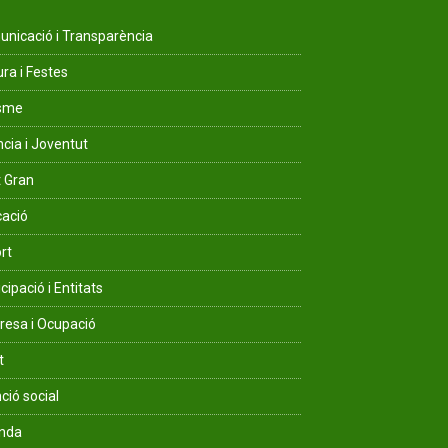
nicació i Transparència
ura i Festes
isme
ncia i Joventut
 Gran
ació
rt
cipació i Entitats
esa i Ocupació
t
ció social
enda