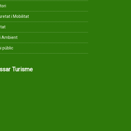
tori
retat i Mobilitat
ltat
i Ambient
i públic
assar Turisme