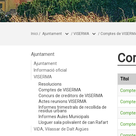
Inici
/
Ajuntament
/
VISERMA
/
Comptes de VISERM
Co
Ajuntament
Ajuntament
Informació oficial
VISERMA
Títol
Resolucions
Comptes de VISERMA
Comptes
Concurs de creditors de VISERMA
Actes reunions VISERMA
Comptes
Informes trimestrals de recollida de
residus urbans
Comptes
Informes Aules Municipals
Lloguer sala polivalent de can Rafart
Comptes
ViDA, Vilassar de Dalt Aigües
Comptes