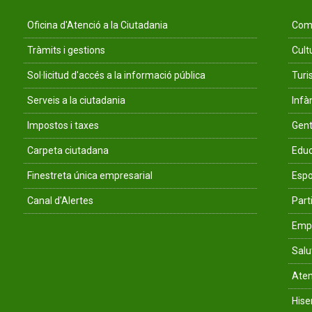
Oficina d'Atenció a la Ciutadania
Comu
Tràmits i gestions
Cult
Sol·licitud d'accés a la informació pública
Tur
Serveis a la ciutadania
Infà
Impostos i taxes
Gent
Carpeta ciutadana
Educ
Finestreta única empresarial
Espo
Canal d'Alertes
Parti
Empr
Salu
Aten
His