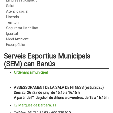
Empresa i Ocupació
Salut
Atenció social
Hisenda
Territori
Seguretat i Mobilitat
Igualtat
Medi Ambient
Espai públic
Serveis Esportius Municipals
(SEM) can Banús
Ordenança municipal
ASSESSORAMENT DE LA SALA DE FITNESS (estiu 2025)
Dies 25, 26 i 27 de juny: de 15.15 a 16.15 h
A partir de l'1 de juliol: de dilluns a divendres, de 15 a 16.15 h
C/ Marquès de Barbarà, 11
Telèfon: 93 750 82 97 / 600 320 910