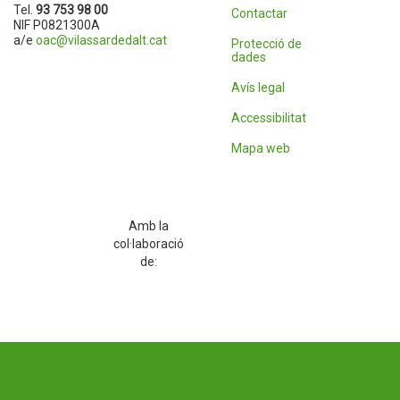
Tel.
93 753 98 00
Contactar
NIF P0821300A
a/e
oac@vilassardedalt.cat
Protecció de
dades
Avís legal
Accessibilitat
Mapa web
Amb la
col·laboració
de: