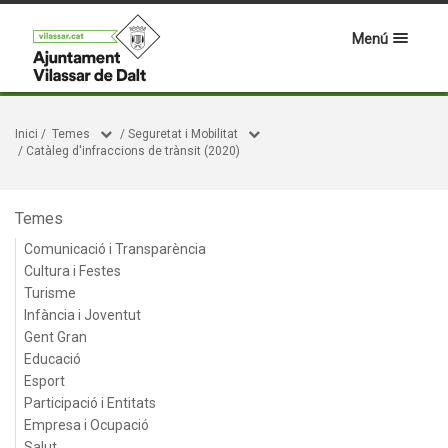
Menú
Inici
/
Temes
/
Seguretat i Mobilitat
/
Catàleg d'infraccions de trànsit (2020)
Temes
Comunicació i Transparència
Cultura i Festes
Turisme
Infància i Joventut
Gent Gran
Educació
Esport
Participació i Entitats
Empresa i Ocupació
Salut