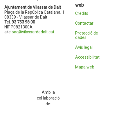
web
Ajuntament de Vilassar de Dalt
Plaça de la República Catalana, 1
Crèdits
08339 - Vilassar de Dalt
Tel.
93 753 98 00
Contactar
NIF P0821300A
a/e
oac@vilassardedalt.cat
Protecció de
dades
Avís legal
Accessibilitat
Mapa web
Amb la
col·laboració
de: