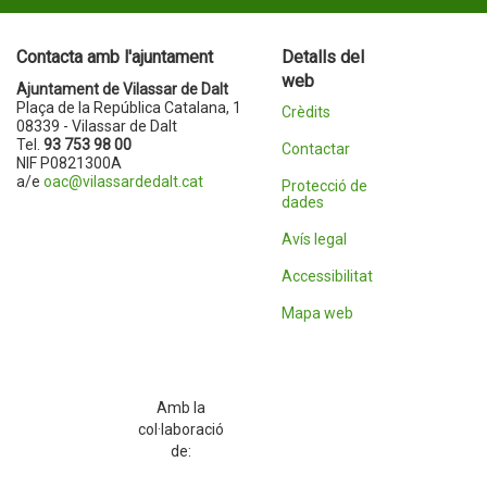
Contacta amb l'ajuntament
Detalls del
web
Ajuntament de Vilassar de Dalt
Plaça de la República Catalana, 1
Crèdits
08339 - Vilassar de Dalt
Tel.
93 753 98 00
Contactar
NIF P0821300A
a/e
oac@vilassardedalt.cat
Protecció de
dades
Avís legal
Accessibilitat
Mapa web
Amb la
col·laboració
de: