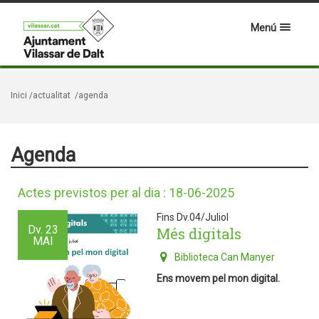
Menú
Inici
/actualitat
/agenda
Agenda
Actes previstos per al dia : 18-06-2025
Fins Dv.04/Juliol
Dv.
23
Més digitals
MAI
Biblioteca Can Manyer
Ens movem pel mon digital.