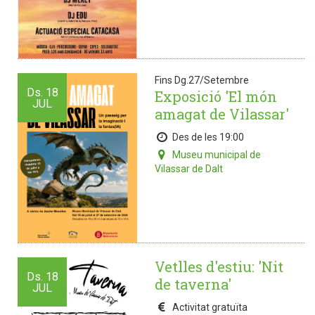
Fins Dg.27/Setembre
Ds.
18
Exposició 'El món
JUL
amagat de Vilassar'
Des de les 19:00
Museu municipal de
Vilassar de Dalt
Vetlles d'estiu: 'Nit
Ds.
18
de taverna'
JUL
Activitat gratuïta