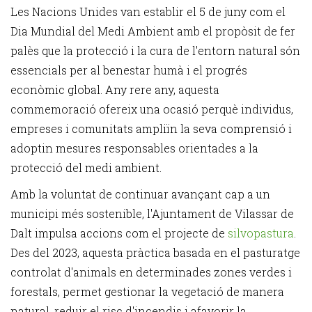
Les Nacions Unides van establir el 5 de juny com el
Dia Mundial del Medi Ambient amb el propòsit de fer
palès que la protecció i la cura de l'entorn natural són
essencials per al benestar humà i el progrés
econòmic global. Any rere any, aquesta
commemoració ofereix una ocasió perquè individus,
empreses i comunitats ampliïn la seva comprensió i
adoptin mesures responsables orientades a la
protecció del medi ambient.
Amb la voluntat de continuar avançant cap a un
municipi més sostenible, l'Ajuntament de Vilassar de
Dalt impulsa accions com el projecte de
silvopastura
.
Des del 2023, aquesta pràctica basada en el pasturatge
controlat d'animals en determinades zones verdes i
forestals, permet gestionar la vegetació de manera
natural, reduir el risc d'incendis i afavorir la