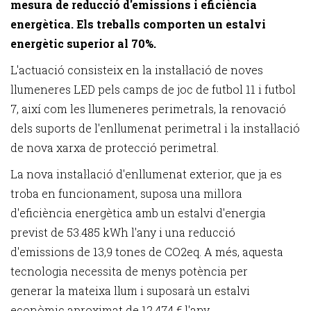
mesura de reducció d'emissions i eficiència
energètica. Els treballs comporten un estalvi
energètic superior al 70%.
L'actuació consisteix en la instal·lació de noves
llumeneres LED pels camps de joc de futbol 11 i futbol
7, així com les llumeneres perimetrals, la renovació
dels suports de l'enllumenat perimetral i la instal·lació
de nova xarxa de protecció perimetral.
La nova instal·lació d'enllumenat exterior, que ja es
troba en funcionament, suposa una millora
d'eficiència energètica amb un estalvi d'energia
previst de 53.485 kWh l'any i una reducció
d'emissions de 13,9 tones de CO2eq. A més, aquesta
tecnologia necessita de menys potència per
generar la mateixa llum i suposarà un estalvi
econòmic aproximat de 12.474 € l'any.