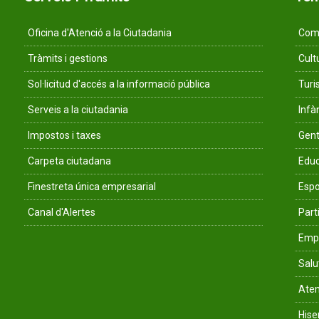
Oficina d'Atenció a la Ciutadania
Comu
Tràmits i gestions
Cult
Sol·licitud d'accés a la informació pública
Tur
Serveis a la ciutadania
Infà
Impostos i taxes
Gent
Carpeta ciutadana
Educ
Finestreta única empresarial
Espo
Canal d'Alertes
Parti
Empr
Salu
Aten
His