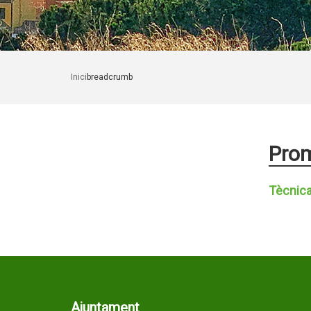
Inici
breadcrumb
Pro
Tècnic
Ajuntament