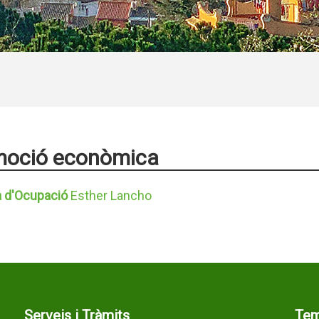
moció econòmica
a d'Ocupació
Esther Lancho
Serveis i Tràmits
Te