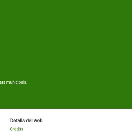
tats municipals.
Detalls del web
Crèdits