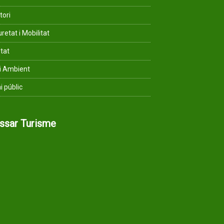
tori
retat i Mobilitat
ltat
i Ambient
i públic
assar Turisme