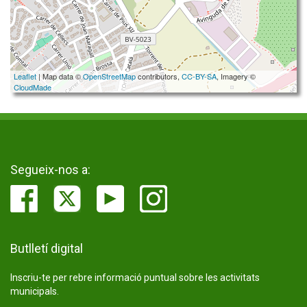
Leaflet
| Map data ©
OpenStreetMap
contributors,
CC-BY-SA
, Imagery ©
CloudMade
Segueix-nos a:
Butlletí digital
Inscriu-te per rebre informació puntual sobre les activitats
municipals.