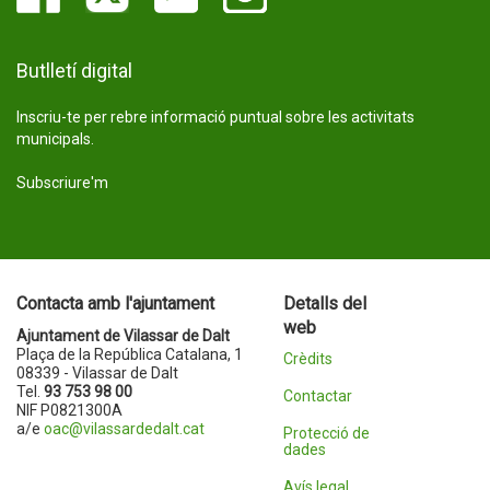
Butlletí digital
Inscriu-te per rebre informació puntual sobre les activitats
municipals.
Subscriure'm
Contacta amb l'ajuntament
Detalls del
web
Ajuntament de Vilassar de Dalt
Plaça de la República Catalana, 1
Crèdits
08339 - Vilassar de Dalt
Tel.
93 753 98 00
Contactar
NIF P0821300A
a/e
oac@vilassardedalt.cat
Protecció de
dades
Avís legal