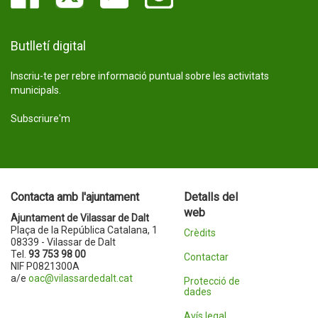
Butlletí digital
Inscriu-te per rebre informació puntual sobre les activitats
municipals.
Subscriure'm
Contacta amb l'ajuntament
Detalls del
web
Ajuntament de Vilassar de Dalt
Plaça de la República Catalana, 1
Crèdits
08339 - Vilassar de Dalt
Tel.
93 753 98 00
Contactar
NIF P0821300A
a/e
oac@vilassardedalt.cat
Protecció de
dades
Avís legal