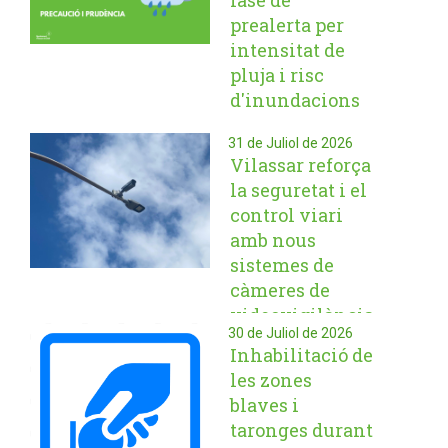
fase de
prealerta per
intensitat de
pluja i risc
d'inundacions
31 de Juliol de 2026
Vilassar reforça
la seguretat i el
control viari
amb nous
sistemes de
càmeres de
videovigilància
30 de Juliol de 2026
Inhabilitació de
les zones
blaves i
taronges durant