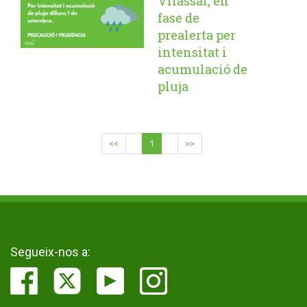
Vilassar, en
fase de
prealerta per
intensitat i
acumulació de
pluja
<<
1
>>
Segueix-nos a: