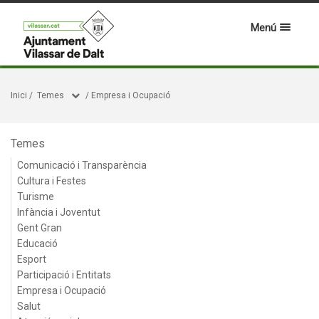
Menú
Inici
/
Temes
/
Empresa i Ocupació
Temes
Comunicació i Transparència
Cultura i Festes
Turisme
Infància i Joventut
Gent Gran
Educació
Esport
Participació i Entitats
Empresa i Ocupació
Salut