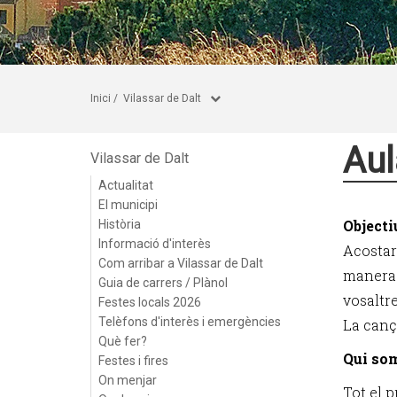
Inici
/
Vilassar de Dalt
Aul
Vilassar de Dalt
Actualitat
El municipi
Objecti
Història
Informació d'interès
Acostar
Com arribar a Vilassar de Dalt
manera 
Guia de carrers / Plànol
vosaltre
Festes locals 2026
Telèfons d'interès i emergències
La cançó
Què fer?
Qui so
Festes i fires
On menjar
Tot el p