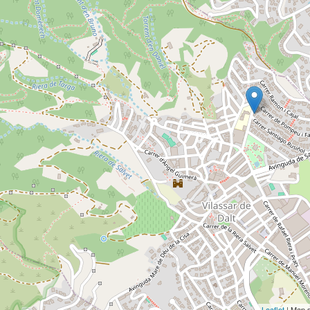
Leaflet
| Map 