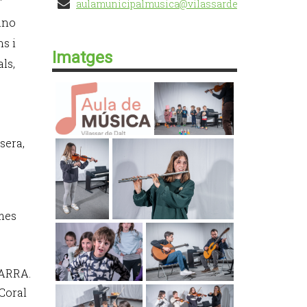
aulamunicipalmusica@vilassardedalt.cat
iano
ns i
Imatges
ls,
sera,
tmes
GARRA.
 Coral