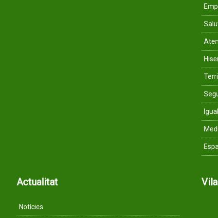
Empr
Salu
Aten
His
Terri
Segu
Igua
Med
Espa
Actualitat
Vil
Notícies