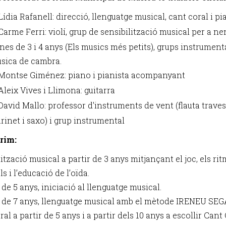
Lídia Rafanell: direcció, llenguatge musical, cant coral i p
Carme Ferri: violí, grup de sensibilització musical per a ne
nes de 3 i 4 anys (Els musics més petits), grups instrumenta
sica de cambra.
Montse Giménez: piano i pianista acompanyant
Aleix Vives i Llimona: guitarra
David Mallo: professor d'instruments de vent (flauta traves
arinet i saxo) i grup instrumental
rim:
ització musical a partir de 3 anys mitjançant el joc, els ri
s i l’educació de l’oïda.
 de 5 anys, iniciació al llenguatge musical.
r de 7 anys, llenguatge musical amb el mètode IRENEU SE
al a partir de 5 anys i a partir dels 10 anys a escollir Cant