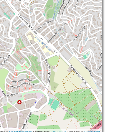
data ©
OpenStreetMap
contributors,
CC-BY-SA
, Imagery ©
CloudMade