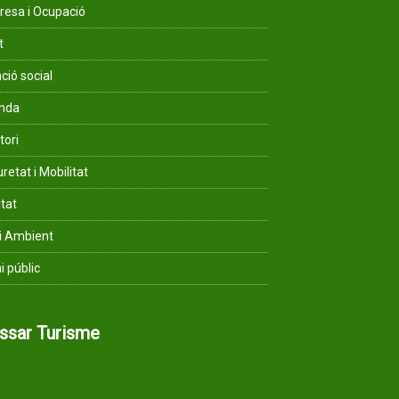
esa i Ocupació
t
ció social
enda
tori
retat i Mobilitat
ltat
i Ambient
i públic
assar Turisme