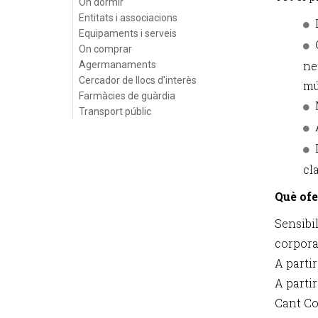
On dormir
Entitats i associacions
Equipaments i serveis
On comprar
ne
Agermanaments
Cercador de llocs d'interès
mú
Farmàcies de guàrdia
Transport públic
cl
Què ofe
Sensibil
corporal
A partir
A parti
Cant Cor