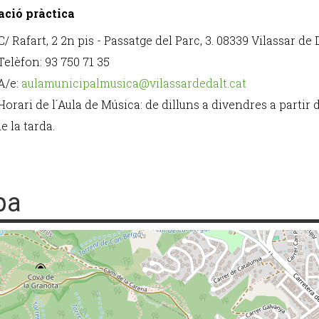
ació pràctica
C/ Rafart, 2 2n pis - Passatge del Parc, 3. 08339 Vilassar de 
Telèfon: 93 750 71 35
A/e:
aulamunicipalmusica@vilassardedalt.cat
Horari de l´Aula de Música: de dilluns a divendres a partir d
e la tarda.
pa