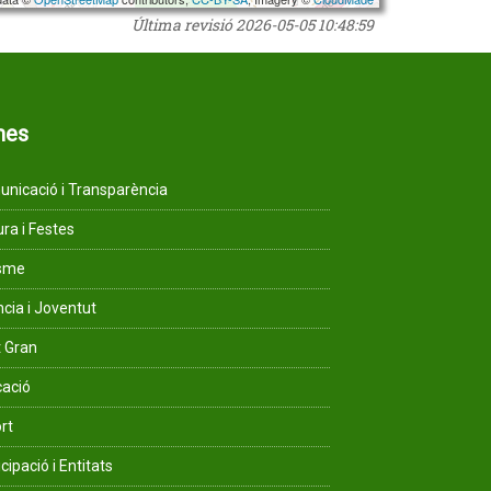
Última revisió
2026-05-05 10:48:59
mes
nicació i Transparència
ura i Festes
isme
ncia i Joventut
 Gran
ació
rt
cipació i Entitats