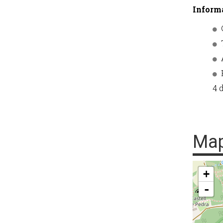
Inform
4 d
Ma
+
-