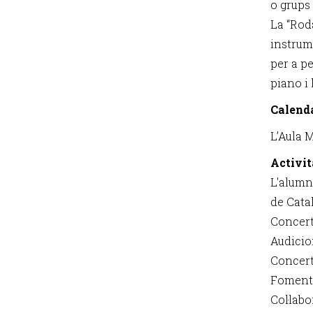
o grups
La “Roda
instrum
per a pe
piano i l
Calenda
L’Aula 
Activit
L'alumna
de Catal
Concert
Audicio
Concert 
Fomente
Col·labo