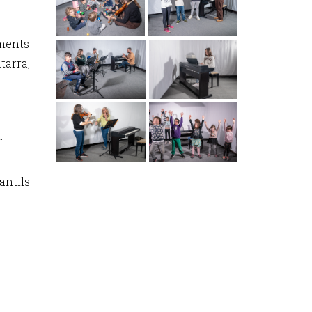
uments
itarra,
.
antils