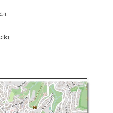
Dalt
e les