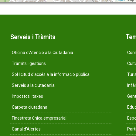
Serveis i Tràmits
Te
Oficina d'Atenció a la Ciutadania
Comu
Tràmits i gestions
Cult
Sol·licitud d'accés a la informació pública
Tur
Serveis a la ciutadania
Infà
Impostos i taxes
Gent
Carpeta ciutadana
Educ
Finestreta única empresarial
Espo
Canal d'Alertes
Parti