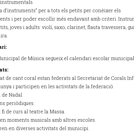
 instrumentals.
 d’instruments” per a tots els petits per conèixer els
ents i per poder escollir més endavant amb criteri. Instr
tits, joves i adults: violí, saxo, clarinet, flauta travessera, gu
ira.
ri:
Municipal de Música segueix el calendari escolar municipal
ats:
t de cant coral estan federats al Secretariat de Corals Inf
unya i participen en les activitats de la federació.
 de Nadal.
ns periòdiques.
fi de curs al teatre la Massa.
n moments musicals amb altres escoles.
ren en diverses activitats del municipi.