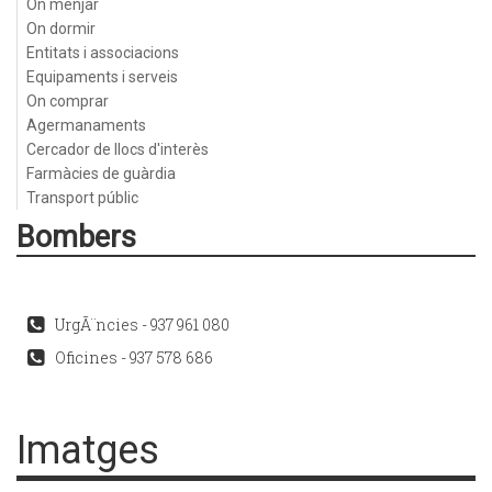
On menjar
On dormir
Entitats i associacions
Equipaments i serveis
On comprar
Agermanaments
Cercador de llocs d'interès
Farmàcies de guàrdia
Transport públic
Bombers
UrgÃ¨ncies - 937 961 080
Oficines - 937 578 686
Imatges