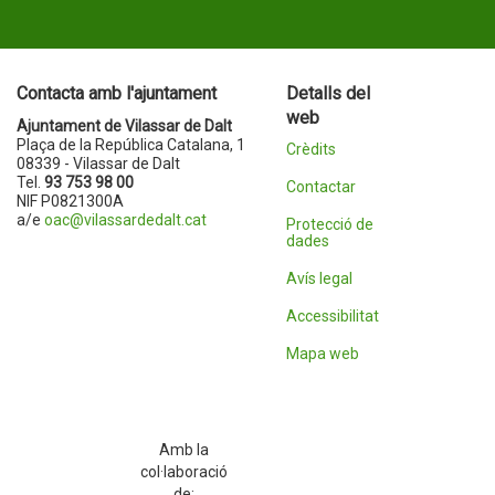
Contacta amb l'ajuntament
Detalls del
web
Ajuntament de Vilassar de Dalt
Plaça de la República Catalana, 1
Crèdits
08339 - Vilassar de Dalt
Tel.
93 753 98 00
Contactar
NIF P0821300A
a/e
oac@vilassardedalt.cat
Protecció de
dades
Avís legal
Accessibilitat
Mapa web
Amb la
col·laboració
de: