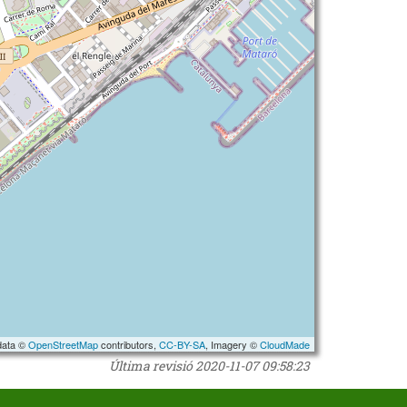
data ©
OpenStreetMap
contributors,
CC-BY-SA
, Imagery ©
CloudMade
Última revisió
2020-11-07 09:58:23