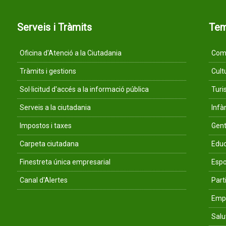
Serveis i Tràmits
Te
Oficina d'Atenció a la Ciutadania
Comu
Tràmits i gestions
Cult
Sol·licitud d'accés a la informació pública
Tur
Serveis a la ciutadania
Infà
Impostos i taxes
Gent
Carpeta ciutadana
Educ
Finestreta única empresarial
Espo
Canal d'Alertes
Parti
Empr
Salu