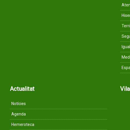
Aten
His
Terri
Segu
Igua
Med
Espa
Actualitat
Vil
Notícies
Agenda
Hemeroteca