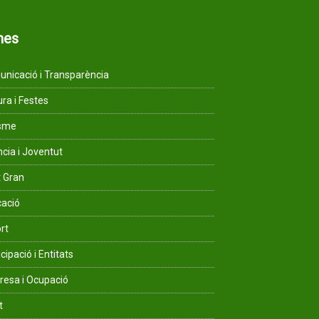
mes
nicació i Transparència
ura i Festes
isme
ncia i Joventut
 Gran
ació
rt
cipació i Entitats
esa i Ocupació
t