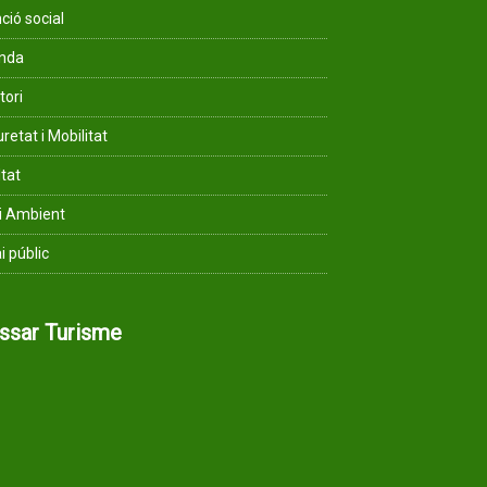
ció social
enda
tori
retat i Mobilitat
ltat
i Ambient
i públic
assar Turisme