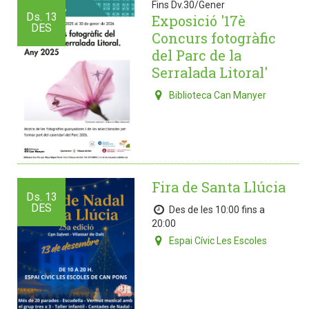
Fins Dv.30/Gener
Ds.
13
Exposició '17è
DES
Concurs fotogràfic
del Parc de la
Serralada Litoral'
Biblioteca Can Manyer
Fira de Santa Llúcia
Ds.
13
DES
Des de les 10:00 fins a
20:00
Espai Cívic Les Escoles