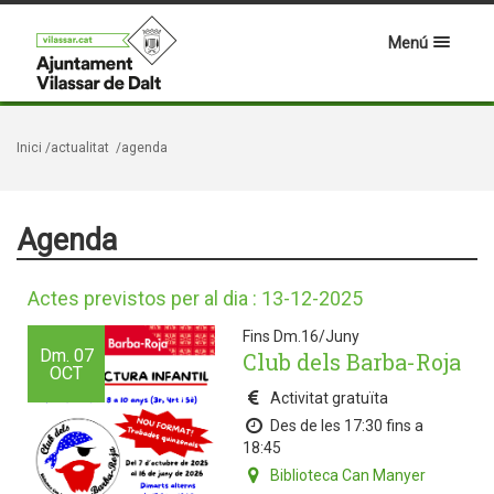
Menú
Inici
/actualitat
/agenda
Agenda
Actes previstos per al dia : 13-12-2025
Fins Dm.16/Juny
Dm.
07
Club dels Barba-Roja
OCT
Activitat gratuïta
Des de les 17:30 fins a
18:45
Biblioteca Can Manyer