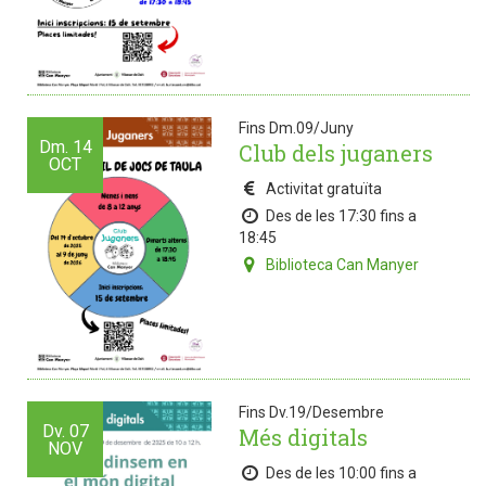
Fins Dm.09/Juny
Dm.
14
Club dels juganers
OCT
Activitat gratuïta
Des de les 17:30 fins a
18:45
Biblioteca Can Manyer
Fins Dv.19/Desembre
Dv.
07
Més digitals
NOV
Des de les 10:00 fins a