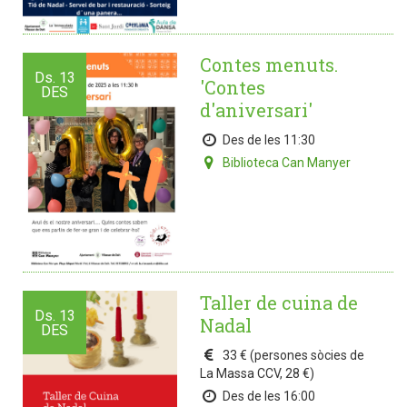
Contes menuts.
Ds.
13
'Contes
DES
d'aniversari'
Des de les 11:30
Biblioteca Can Manyer
Taller de cuina de
Ds.
13
Nadal
DES
33 € (persones sòcies de
La Massa CCV, 28 €)
Des de les 16:00