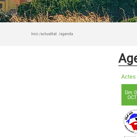
Inici
/actualitat
/agenda
Ag
Actes 
Dm.
0
OCT