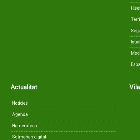
His
Terri
Segu
Igua
Med
Espa
Actualitat
Vil
Notícies
Agenda
Hemeroteca
Setmanari digital