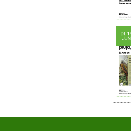
Dl.
1
JUN