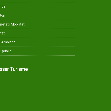
enda
tori
retat i Mobilitat
ltat
i Ambient
i públic
assar Turisme