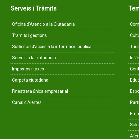
Serveis i Tràmits
Te
Oficina d'Atenció a la Ciutadania
Comu
Tràmits i gestions
Cult
Sol·licitud d'accés a la informació pública
Tur
Serveis a la ciutadania
Infà
Impostos i taxes
Gent
Carpeta ciutadana
Educ
Finestreta única empresarial
Espo
Canal d'Alertes
Parti
Empr
Salu
Aten