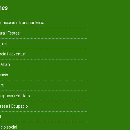
mes
nicació i Transparència
ura i Festes
isme
ncia i Joventut
 Gran
ació
rt
cipació i Entitats
esa i Ocupació
t
ció social