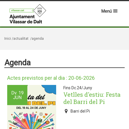
Menú
Inici
/actualitat
/agenda
Agenda
Actes previstos per al dia : 20-06-2026
Fins Dc.24/Juny
Dv.
19
Vetlles d'estiu: Festa
JUN
del Barri del Pi
Barri del Pi