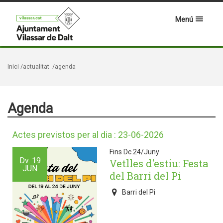
Menú
Inici
/actualitat
/agenda
Agenda
Actes previstos per al dia : 23-06-2026
Fins Dc.24/Juny
Dv.
19
Vetlles d'estiu: Festa
JUN
del Barri del Pi
Barri del Pi