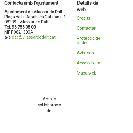
Contacta amb l'ajuntament
Detalls del
web
Ajuntament de Vilassar de Dalt
Plaça de la República Catalana, 1
Crèdits
08339 - Vilassar de Dalt
Tel.
93 753 98 00
Contactar
NIF P0821300A
a/e
oac@vilassardedalt.cat
Protecció de
dades
Avís legal
Accessibilitat
Mapa web
Amb la
col·laboració
de: